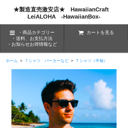
★製造直売激安店★ HawaiianCraft
LeiALOHA -HawaiianBox-
・商品カテゴリー
カートを見る
・送料、お支払方法
・お知らせお得情報など
ホーム
>
Ｔシャツ パーカーなど
>
Ｔシャツ（半袖）