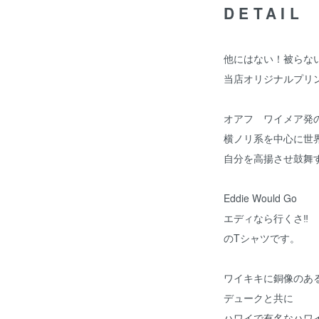
DETAIL
他にはない！被らな
当店オリジナルプリ
オアフ ワイメア発
横ノリ系を中心に世
自分を高揚させ鼓舞
Eddie Would Go
エディなら行くさ‼️
のTシャツです。
ワイキキに銅像のあ
デュークと共に
ハワイで有名なハワ