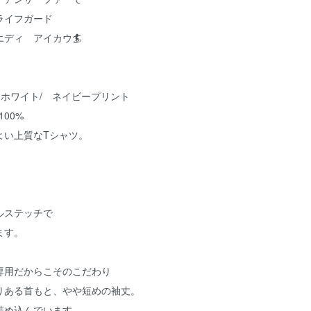
ライフガード
ディ アイカウ🏄
ホワイト/ ネイビープリント
100%
よい上質なTシャツ。
。
ルステッチで
ます。
専用だからこそのこだわり
りある首もと、やや短めの袖丈。
詰め込んでいます。