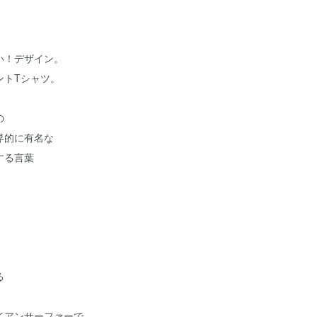
い！デザイン。
ントTシャツ。
の
界的に有名な
する言葉
る
イアンサーファーで