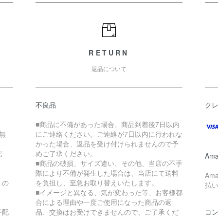
RETURN
返品について
不良品
ク
■商品に不備があった場合、商品到着後7日以内
無
にご連絡ください。ご連絡が7日以内に行われな
かった場合、返品を受け付けられませんので予
配
めご了承ください。
Ama
■商品の破損、サイズ違い、その他、当店の不手
際により不備が発生した場合は、当店にて送料
Am
）の
を負担し、至急お取り替えいたします。
払
■イメージと異なる、気が変わった等、お客様都
合による理由や一度ご使用になった商品の返
手配
品、交換はお受けできませんので、ご了承くだ
コ